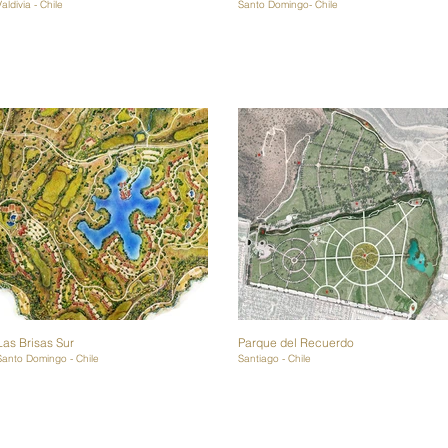
Valdivia - Chile
Santo Domingo- Chile
Las Brisas Sur
Parque del Recuerdo
Santo Domingo - Chile
Santiago - Chile