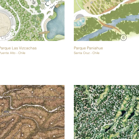
Parque Las Vizcachas
Parque Paniahue
Puente Alto - Chile
Santa Cruz - Chile